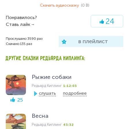
Стихи А.Санина, музыка А.Рыбникова
Скачать аудиосказку
(0 B)
Все роли исполняют В.Марецкая,
Понравилось?
24
Р.Плятт
Ставь лайк
Режиссер В. Михайловский
Прослушано
3590
раз
в плейлист
Скачано
135
раз
Песни исполняют И. Муравьева и
вокальный ансамбль “Поющие сердца”.
Инструментальный ансамбль
ДРУГИЕ СКАЗКИ РЕДЬЯРДА КИПЛИНГА:
“Мелодия” п/р Г. Гараняна и В. Чижика
Рыжие собаки
Звукорежиссер П. Кондрашин
Редьярд Киплинг
1:12:03
слушать
подробнее
25
Весна
Редьярд Киплинг
43:32