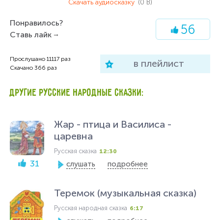
Скачать аудиосказку
(0 B)
Понравилось?
56
Ставь лайк
Прослушано
11117
раз
в плейлист
Скачано
366
раз
ДРУГИЕ РУССКИЕ НАРОДНЫЕ СКАЗКИ:
Жар - птица и Василиса -
царевна
Русская сказка
12:30
31
слушать
подробнее
Теремок (музыкальная сказка)
Русская народная сказка
6:17