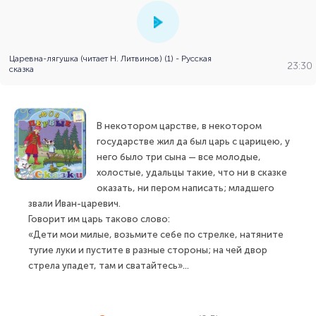
Царевна-лягушка (читает Н. Литвинов) (1) - Русская
23:30
сказка
В некотором царстве, в некотором
государстве жил да был царь с царицею, у
него было три сына — все молодые,
холостые, удальцы такие, что ни в сказке
оказать, ни пером написать; младшего
звали Иван-царевич.
Говорит им царь таково слово:
«Дети мои милые, возьмите себе по стрелке, натяните
тугие луки и пустите в разные стороны; на чей двор
стрела упадет, там и сватайтесь»...