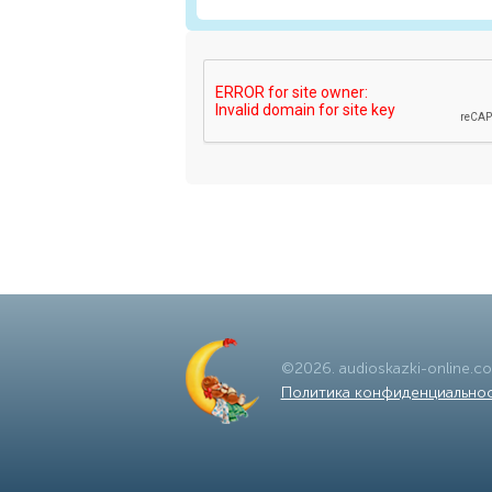
©
2026
.
audioskazki-online.c
Политика конфиденциально