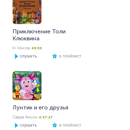
Приключение Толи
Клюквина
Н. Носов
49:50
слушать
в плейлист
Лунтик и его друзья
Сарра Ансон
2:37:27
слушать
в плейлист