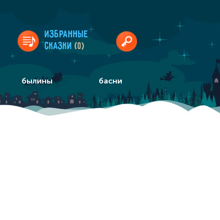
Избранные
сказки
(0)
былины
басни