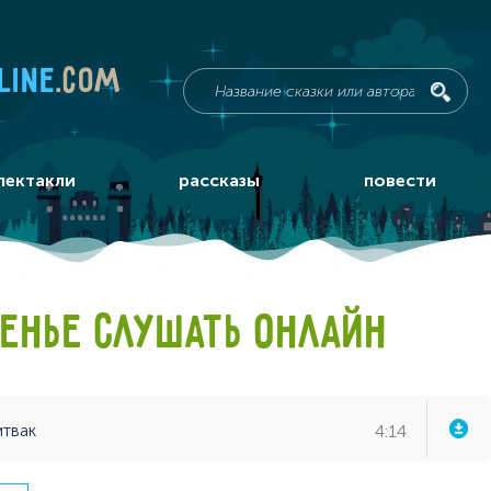
line
.com
пектакли
рассказы
повести
РЕНЬЕ СЛУШАТЬ ОНЛАЙН
4:14
итвак