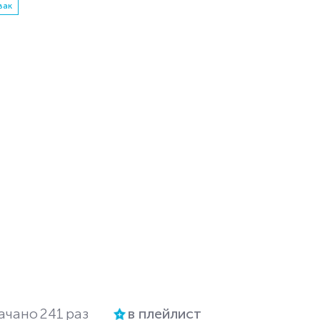
вак
ачано
241
раз
в плейлист