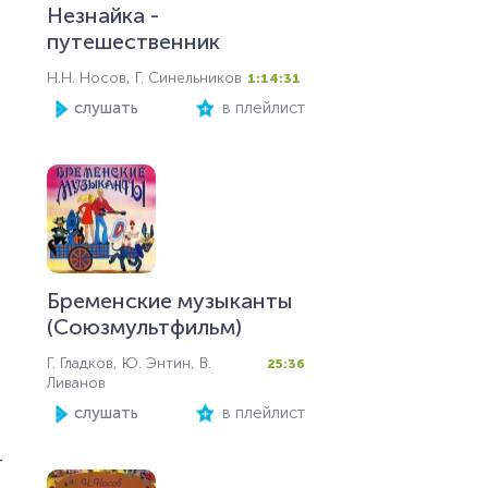
Незнайка -
путешественник
Н.Н. Носов, Г. Синельников
1:14:31
слушать
в плейлист
Бременские музыканты
(Союзмультфильм)
Г. Гладков, Ю. Энтин, В.
25:36
Ливанов
слушать
в плейлист
т