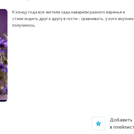
К концу года все жители сада наварили разного варенья и
стали ходить друг к другу в гости - сравнивать, у кого вкуснее
получилось.
Добавить
в плейлис