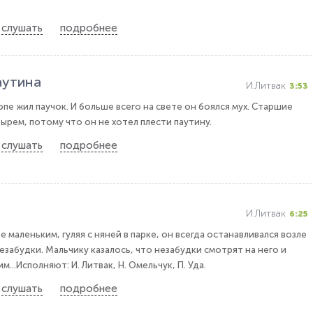
слушать
подробнее
аутина
И.Литвак
3:53
пе жил паучок. И больше всего на свете он боялся мух. Старшие
ырем, потому что он не хотел плести паутину.
слушать
подробнее
И.Литвак
6:25
е маленьким, гуляя с няней в парке, он всегда останавливался возле
езабудки. Мальчику казалось, что незабудки смотрят на него и
...Исполняют: И. Литвак, Н. Омельчук, П. Уда.
слушать
подробнее