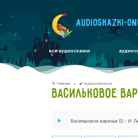
audioskazki-on
все аудиосказки
аудиос
📂 Главная
✔️ Аудиоспектакли
ВАСИЛЬКОВОЕ ВА
Васильковое варенье (1) - И. Л