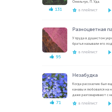
Омельчук, П. Уда.
131
в плейлист
Разноцветная п
У пруда в душистом укро
братья называли его лод
в плейлист
95
Незабудка
Когда рассказчик был ещ
канавы и любовался на н
даже разговаривают с ним
71
в плейлист