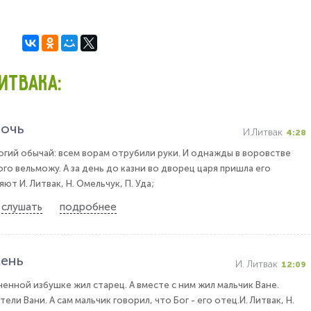
ИТВАКА:
дочь
И.Литвак
4:28
огий обычай: всем ворам отрубили руки. И однажды в воровстве
го вельможу. А за день до казни во дворец царя пришла его
ют И. Литвак, Н. Омельчук, П. Уда;
слушать
подробнее
ень
И. Литвак
12:09
ненной избушке жил старец. А вместе с ним жил мальчик Ване.
ели Вани. А сам мальчик говорил, что Бог - его отец.И. Литвак, Н.