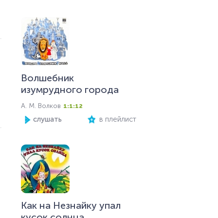
Волшебник
изумрудного города
А. М. Волков
1:1:12
слушать
в плейлист
Как на Незнайку упал
кусок солнца