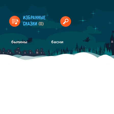
Избранные
сказки
(0)
былины
басни