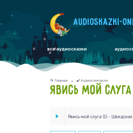
audioskazki-on
все аудиосказки
аудиос
📂 Главная
✔️ Аудиоспектакли
ЯВИСЬ МОЙ СЛУГА
Явись мой слуга (1) - Шведская