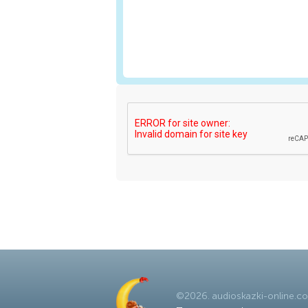
©
2026
.
audioskazki-online.c