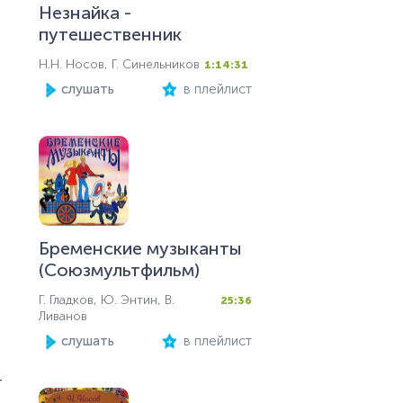
Незнайка -
путешественник
Н.Н. Носов, Г. Синельников
1:14:31
слушать
в плейлист
Бременские музыканты
(Союзмультфильм)
Г. Гладков, Ю. Энтин, В.
25:36
Ливанов
слушать
в плейлист
т