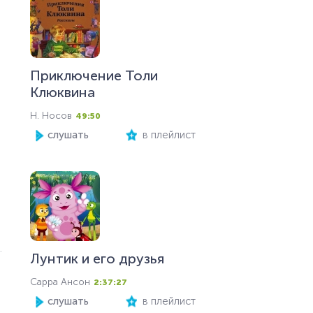
Приключение Толи
Клюквина
Н. Носов
49:50
слушать
в плейлист
Лунтик и его друзья
Сарра Ансон
2:37:27
слушать
в плейлист