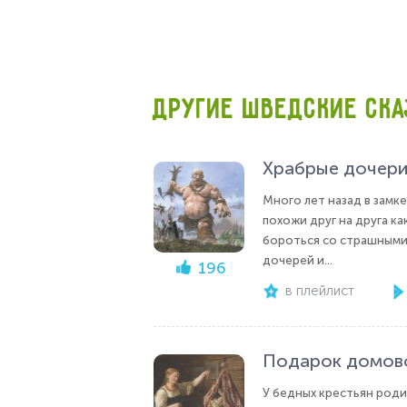
ДРУГИЕ ШВЕДСКИЕ СКА
Храбрые дочери 
Много лет назад в замке
похожи друг на друга к
бороться со страшными
дочерей и...
196
в плейлист
Подарок домов
У бедных крестьян роди