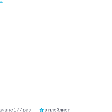
ка
ачано
177
раз
в плейлист