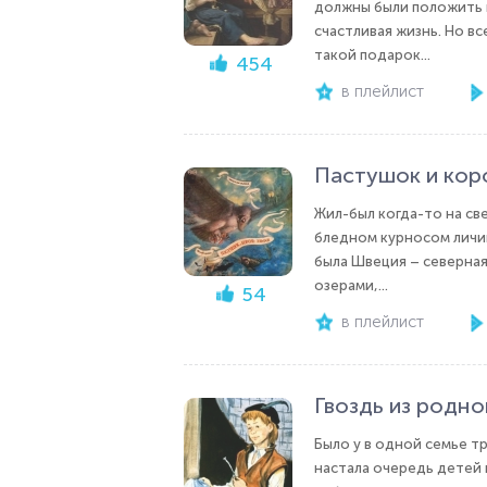
должны были положить в
счастливая жизнь. Но в
такой подарок...
454
в плейлист
Пастушок и кор
Жил-был когда-то на св
бледном курносом личик
была Швеция – северная
озерами,...
54
в плейлист
Гвоздь из родн
Было у в одной семье тр
настала очередь детей 