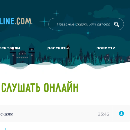
line
.com
пектакли
рассказы
повести
 СЛУШАТЬ ОНЛАЙН
23:46
 сказка