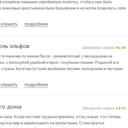
 колыбель малышки серебряную ложечку, чтобы у нее была
се знакомые крестьянина были бедняками и не могли позволить себе
слушать
подробнее
оль эльфов
Шведская сказка
46:48
ете мальчик по имени Лассе - рыжеволосый, с веснушками на
е, с белозубой улыбкой и ярко- голубыми глазами. Родиной его
 страна, богатая густыми хвойными лесами, холодными и чистыми
слушать
подробнее
ого дома
Шведская сказка
14:15
и сына. Когда настали трудные времена, отец сказал, что теперь
идти в мир и зарабатывать на пропитание. Стали братья