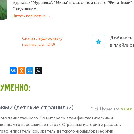
журналах "Мурзилка", "Миша" и сказочной газете "Жили-были".
Озвучивают:
Лев Дуров
Читать полностью →
Александр Леньков
Евгений Киндинов
Рогволд Суховерко
Добавить
Скачать аудиосказку
Александра Покровская
полностью
(0 B)
в плейлис
Александр Быков
Дмитрий Филимонов
Зинаида Андреева
Олег Мартьянов
Тамара Ушмакина
АУМЕНКО:
иями (детские страшилки)
Г. М. Науменко
57:42
ного таинственного. Но интерес к этим фантастическим и
велик, что пересиливает страх. Страшные истории и рассказы
раф и писатель, собиратель детского фольклора Георгий