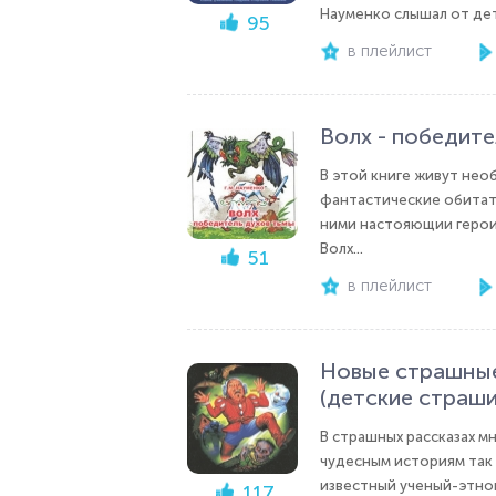
Науменко слышал от дете
95
в плейлист
Волх - победите
В этой книге живут нео
фантастические обитате
ними настояющии герои,
Волх...
51
в плейлист
Новые страшные
(детские страши
В страшных рассказах м
чудесным историям так 
известный ученый-этног
117