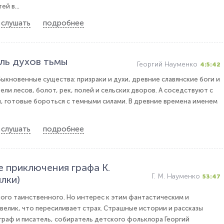
й в...
слушать
подробнее
ль духов тьмы
Георгий Науменко
4:5:42
быкновенные существа: призраки и духи, древние славянские боги и
ли лесов, болот, рек, полей и сельских дворов. А соседствуют с
 готовые бороться с темными силами. В древние времена именем
слушать
подробнее
 приключения графа К.
Г. М. Науменко
53:47
лки)
ного таинственного. Но интерес к этим фантастическим и
велик, что пересиливает страх. Страшные истории и рассказы
раф и писатель, собиратель детского фольклора Георгий