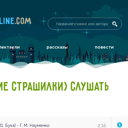
line
.com
пектакли
рассказы
повести
ИЕ СТРАШИЛКИ) СЛУШАТЬ
2:16
1. Бука) - Г. М. Науменко