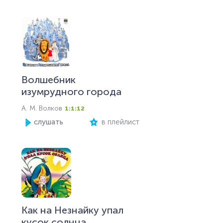
Волшебник
изумрудного города
А. М. Волков
1:1:12
слушать
в плейлист
Как на Незнайку упал
кусок солнца