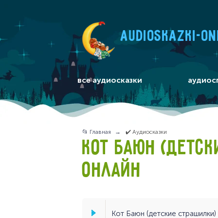
audioskazki-on
все аудиосказки
аудиос
📂 Главная
✔️ Аудиосказки
КОТ БАЮН (ДЕТСК
ОНЛАЙН
Кот Баюн (детские страшилки) (