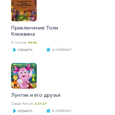
Приключение Толи
Клюквина
Н. Носов
49:50
слушать
в плейлист
Лунтик и его друзья
Сарра Ансон
2:37:27
слушать
в плейлист