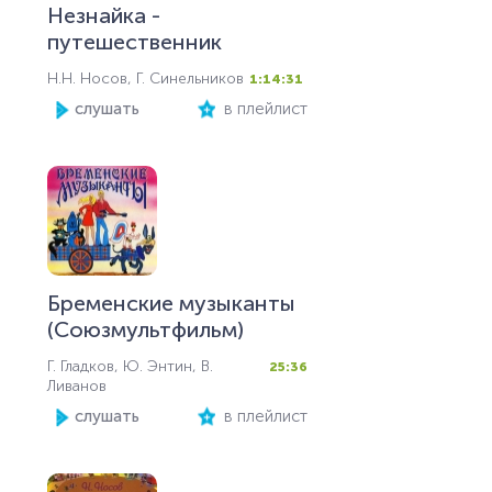
Незнайка -
путешественник
Н.Н. Носов, Г. Синельников
1:14:31
слушать
в плейлист
Бременские музыканты
(Союзмультфильм)
Г. Гладков, Ю. Энтин, В.
25:36
Ливанов
слушать
в плейлист