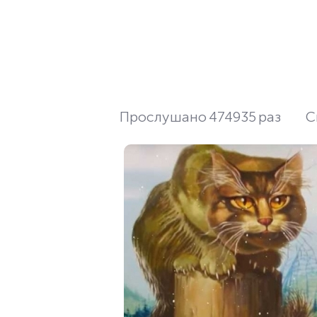
Прослушано
474935
раз
С