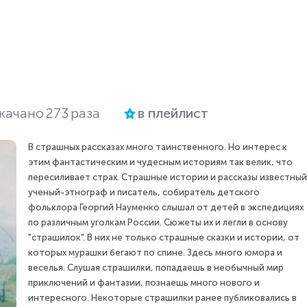
качано
273
раза
в плейлист
В страшных рассказах много таинственного. Но интерес к
этим фантастическим и чудесным историям так велик, что
пересиливает страх. Страшные истории и рассказы известный
ученый-этнограф и писатель, собиратель детского
фольклора Георгий Науменко слышал от детей в экспедициях
по различным уголкам России. Сюжеты их и легли в основу
"страшилок". В них не только страшные сказки и истории, от
которых мурашки бегают по спине. Здесь много юмора и
веселья. Слушая страшилки, попадаешь в необычный мир
приключений и фантазии, познаешь много нового и
интересного. Некоторые страшилки ранее публиковались в