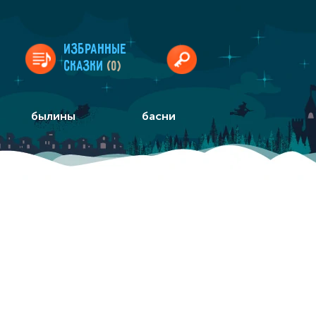
Избранные
сказки
(0)
былины
басни